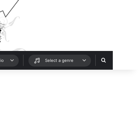
Hledat
io
Select a genre