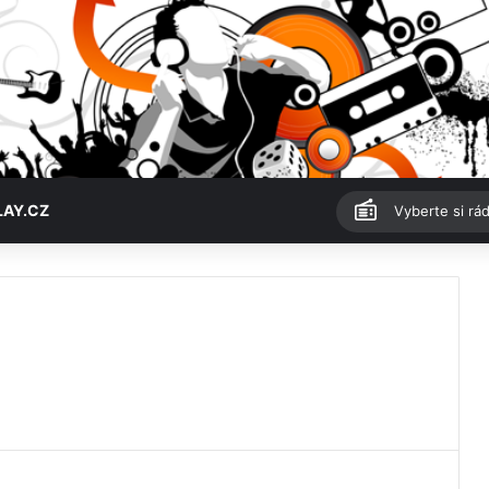
LAY.CZ
Vyberte si rád