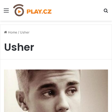
Menu
H
Home
/
Usher
Usher