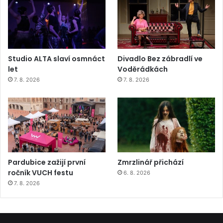
Studio ALTA slaví osmnáct
Divadlo Bez zábradlí ve
let
Voděrádkách
7. 8. 2026
7. 8. 2026
Pardubice zažijí první
Zmrzlinář přichází
ročník VUCH festu
6. 8. 2026
7. 8. 2026