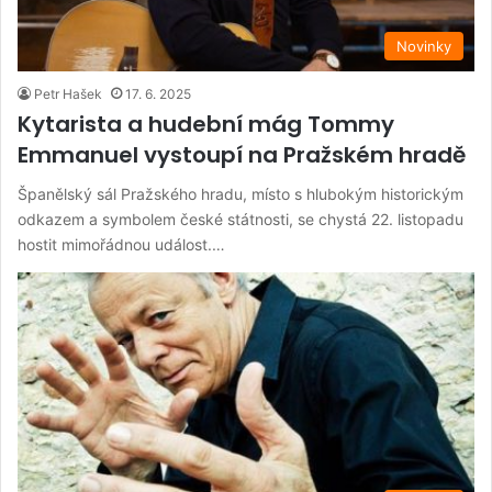
Novinky
Petr Hašek
17. 6. 2025
Kytarista a hudební mág Tommy
Emmanuel vystoupí na Pražském hradě
Španělský sál Pražského hradu, místo s hlubokým historickým
odkazem a symbolem české státnosti, se chystá 22. listopadu
hostit mimořádnou událost.…