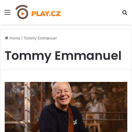
Menu
H
Home
/
Tommy Emmanuel
Tommy Emmanuel