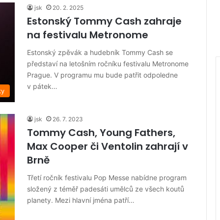
jsk
20. 2. 2025
Estonský Tommy Cash zahraje
na festivalu Metronome
Estonský zpěvák a hudebník Tommy Cash se
představí na letošním ročníku festivalu Metronome
Prague. V programu mu bude patřit odpoledne
v pátek…
ky
jsk
26. 7. 2023
Tommy Cash, Young Fathers,
Max Cooper či Ventolin zahrají v
Brně
Třetí ročník festivalu Pop Messe nabídne program
složený z téměř padesáti umělců ze všech koutů
planety. Mezi hlavní jména patří…