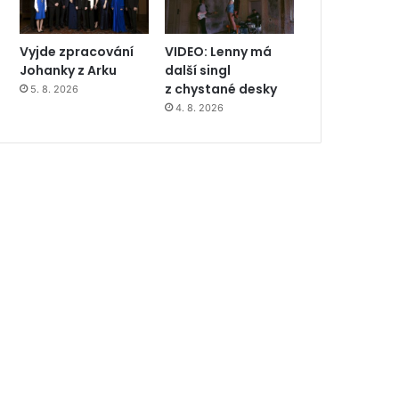
Vyjde zpracování
VIDEO: Lenny má
Johanky z Arku
další singl
z chystané desky
5. 8. 2026
4. 8. 2026