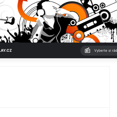
LAY.CZ
Vyberte si rád