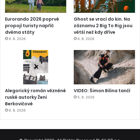
Eurorando 2026 poprvé
Ghost se vrací do kin. Na
propojí turisty napříč
záznamu 2 Big To Rig jsou
dvěma státy
větší než kdy dříve
6. 8. 2026
6. 8. 2026
Alegorický román vězněné
VIDEO: Šimon Bilina tančí
ruské autorky Ženi
5. 8. 2026
Berkovičové
6. 8. 2026