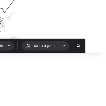
Hledat
io
Select a genre