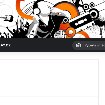
LAY.CZ
Vyberte si rád