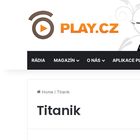
RÁDIA
MAGAZÍN
O NÁS
APLIKACE P
Home
/
Titanik
Titanik