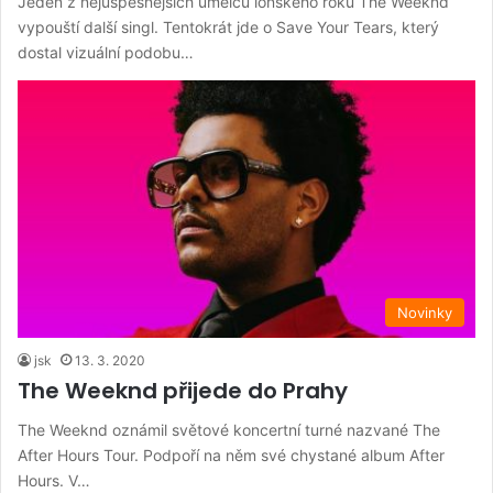
Jeden z nejúspěšnějších umělců loňského roku The Weeknd
vypouští další singl. Tentokrát jde o Save Your Tears, který
dostal vizuální podobu…
Novinky
jsk
13. 3. 2020
The Weeknd přijede do Prahy
The Weeknd oznámil světové koncertní turné nazvané The
After Hours Tour. Podpoří na něm své chystané album After
Hours. V…