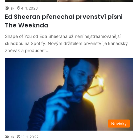
jsk
4. 1. 2023
Ed Sheeran přenechal prvenství písni
The Weeknda
Shape of You od Eda Sheerana už není nejstreamovanější
skladbou na Spotify. Novým držitelem prvenství je kanadský
zpěvák a producent…
Novinky
jsk
11. 1. 2022