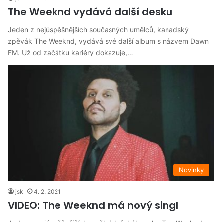
The Weeknd vydává další desku
Jeden z nejúspěšnějších současných umělců, kanadský
zpěvák The Weeknd, vydává své další album s názvem Dawn
FM. Už od začátku kariéry dokazuje,…
Novinky
jsk
4. 2. 2021
VIDEO: The Weeknd má nový singl