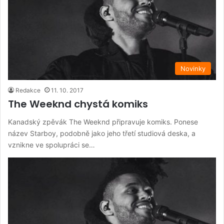
Novinky
Redakce
11. 10. 2017
The Weeknd chystá komiks
Kanadský zpěvák The Weeknd připravuje komiks. Ponese
název Starboy, podobně jako jeho třetí studiová deska, a
vznikne ve spolupráci se…