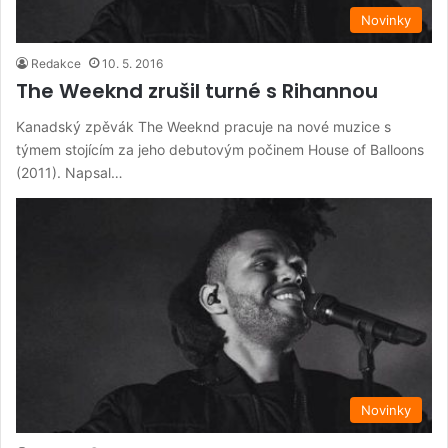
Novinky
Redakce
10. 5. 2016
The Weeknd zrušil turné s Rihannou
Kanadský zpěvák The Weeknd pracuje na nové muzice s
týmem stojícím za jeho debutovým počinem House of Balloons
(2011). Napsal…
Novinky