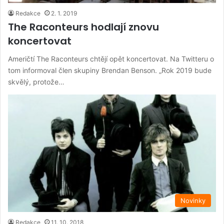
Redakce
2. 1. 2019
The Raconteurs hodlají znovu
koncertovat
Američtí The Raconteurs chtějí opět koncertovat. Na Twitteru o
tom informoval člen skupiny Brendan Benson. „Rok 2019 bude
skvělý, protože…
Novinky
Redakce
11. 10. 2018