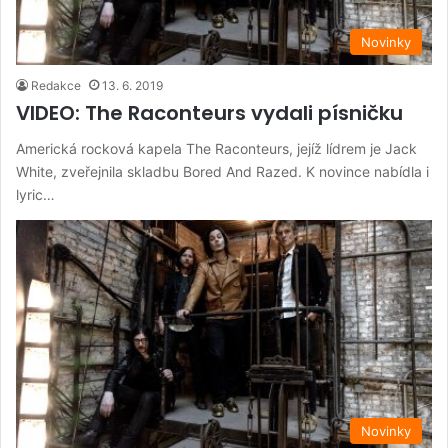
Novinky
Redakce
13. 6. 2019
VIDEO: The Raconteurs vydali písničku
Americká rocková kapela The Raconteurs, jejíž lídrem je Jack
White, zveřejnila skladbu Bored And Razed. K novince nabídla i
lyric…
Novinky