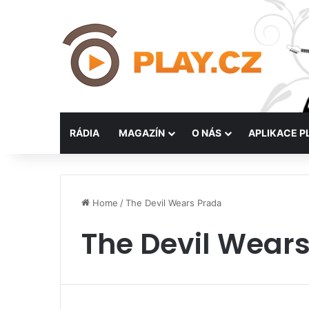
RÁDIA
MAGAZÍN
O NÁS
APLIKACE P
Home
/
The Devil Wears Prada
The Devil Wear