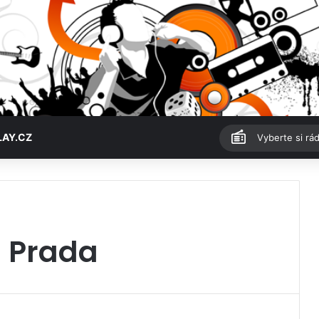
LAY.CZ
Vyberte si rád
s Prada