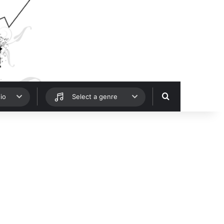
Hledat
io
Select a genre