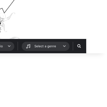
Hledat
io
Select a genre