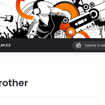
LAY.CZ
Vyberte si rád
rother