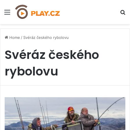
Menu
H
Home
/
Svéráz českého rybolovu
Svéráz českého
rybolovu