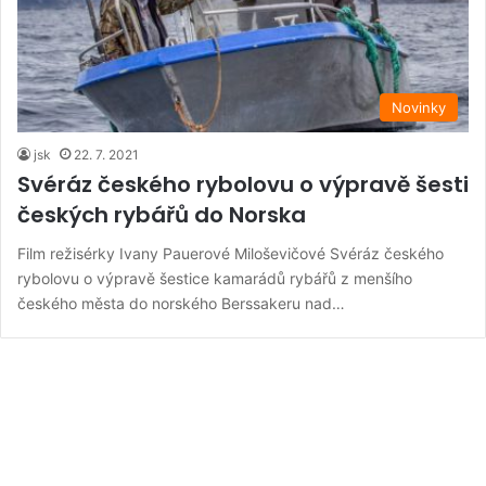
Novinky
jsk
22. 7. 2021
Svéráz českého rybolovu o výpravě šesti
českých rybářů do Norska
Film režisérky Ivany Pauerové Miloševičové Svéráz českého
rybolovu o výpravě šestice kamarádů rybářů z menšího
českého města do norského Berssakeru nad…