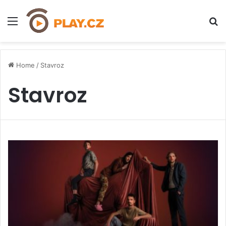
Menu
H
Home
/
Stavroz
Stavroz