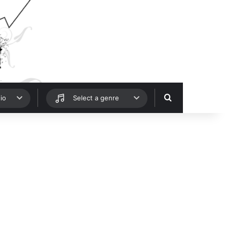
Hledat
io
Select a genre