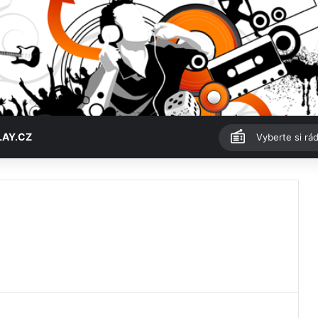
LAY.CZ
Vyberte si rád