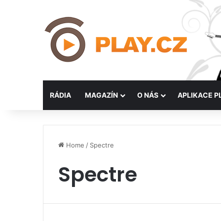
RÁDIA
MAGAZÍN
O NÁS
APLIKACE P
Home
/
Spectre
Spectre