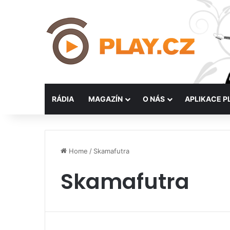
RÁDIA
MAGAZÍN
O NÁS
APLIKACE P
Home
/
Skamafutra
Skamafutra