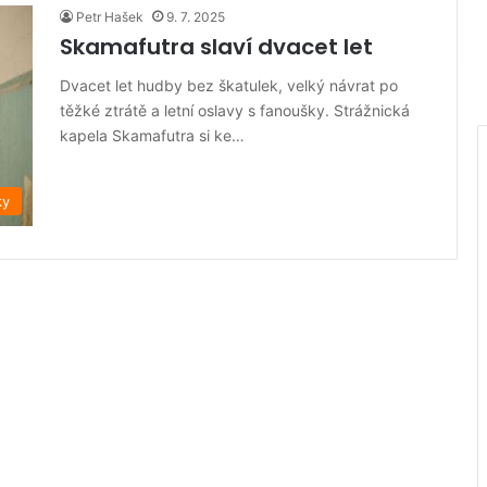
Petr Hašek
9. 7. 2025
Skamafutra slaví dvacet let
Dvacet let hudby bez škatulek, velký návrat po
těžké ztrátě a letní oslavy s fanoušky. Strážnická
kapela Skamafutra si ke…
ky