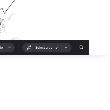
Hledat
io
Select a genre