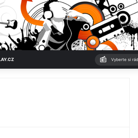
LAY.CZ
Vyberte si rád