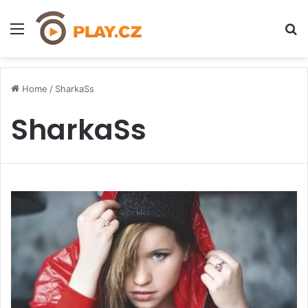
Menu
H
Home
/
SharkaSs
SharkaSs