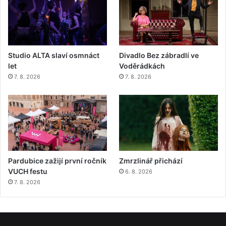
Studio ALTA slaví osmnáct
Divadlo Bez zábradlí ve
let
Voděrádkách
7. 8. 2026
7. 8. 2026
Pardubice zažijí první ročník
Zmrzlinář přichází
VUCH festu
6. 8. 2026
7. 8. 2026