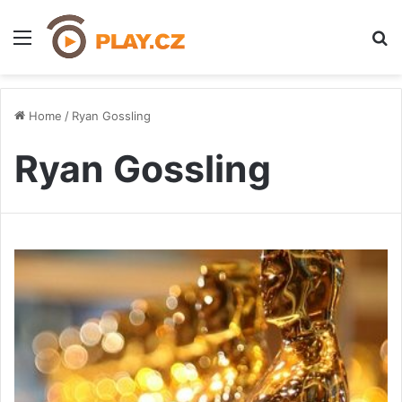
Menu
H
Home
/
Ryan Gossling
Ryan Gossling