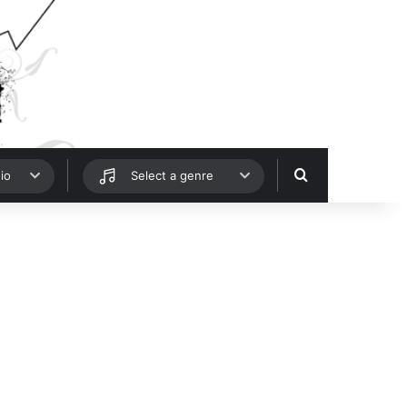
Hledat
io
Select a genre