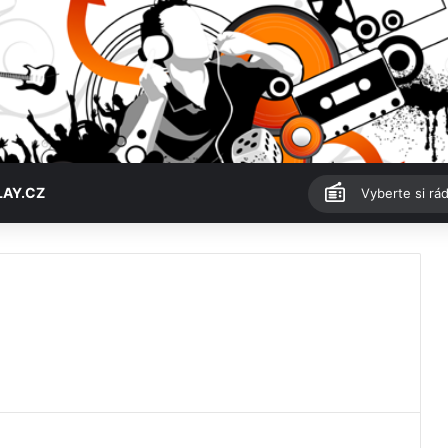
LAY.CZ
Vyberte si rád