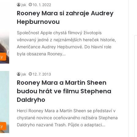
jsk
10. 1. 2022
Rooney Mara si zahraje Audrey
Hepburnovou
Společnost Apple chystá filmový životopis
věnovaný jedné z nejznámějších hereček historie,
Američance Audrey Hepburnové. Do hlavní role
byla obsazena Rooney…
ky
jsk
12. 7. 2013
Rooney Mara a Martin Sheen
budou hrát ve filmu Stephena
Daldryho
Herci Rooney Mara a Martin Sheen se představí v
chystané novince oceňovaného režiséra Stephena
Daldryho nazvané Trash. Půjde o adaptaci…
ky