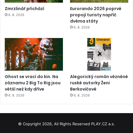
Zmrzlinář přichází
Eurorando 2026 poprvé
propojí turisty napříč
6. 8. 2026
dvěma státy
6. 8. 2026
Ghost se vrací do kin. Na
Alegorický román vězněné
záznamu 2 Big To Rig jsou
ruské autorky Ženi
větší než kdy dříve
Berkovičové
6. 8. 2026
6. 8. 2026
© Copyright 2026, All Rights Reserved PLAY.CZ a.s.