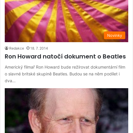
Novinky
Redakce
18. 7. 2014
Ron Howard natočí dokument o Beatles
Americký filmař Ron Howard bude režírovat dokumentární film
o slavné britské skupině Beatles. Budou se na něm podílet i
dva…