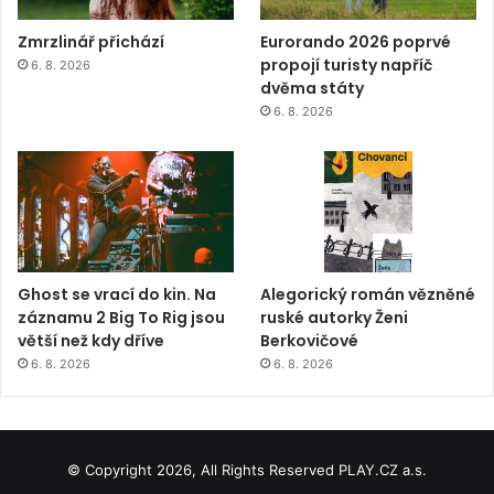
Zmrzlinář přichází
Eurorando 2026 poprvé
propojí turisty napříč
6. 8. 2026
dvěma státy
6. 8. 2026
Ghost se vrací do kin. Na
Alegorický román vězněné
záznamu 2 Big To Rig jsou
ruské autorky Ženi
větší než kdy dříve
Berkovičové
6. 8. 2026
6. 8. 2026
© Copyright 2026, All Rights Reserved PLAY.CZ a.s.