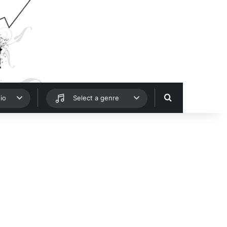
Hledat
io
Select a genre