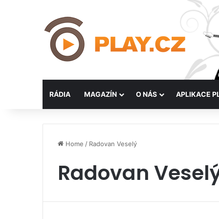
RÁDIA
MAGAZÍN
O NÁS
APLIKACE P
Home
/
Radovan Veselý
Radovan Vesel