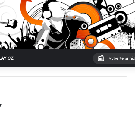
LAY.CZ
Vyberte si rád
ý