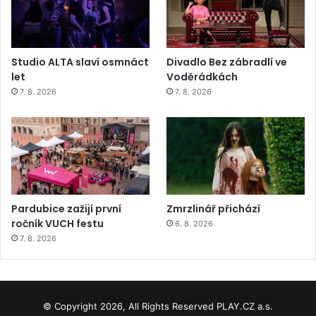
Studio ALTA slaví osmnáct
Divadlo Bez zábradlí ve
let
Voděrádkách
7. 8. 2026
7. 8. 2026
Pardubice zažijí první
Zmrzlinář přichází
ročník VUCH festu
6. 8. 2026
7. 8. 2026
© Copyright 2026, All Rights Reserved PLAY.CZ a.s.