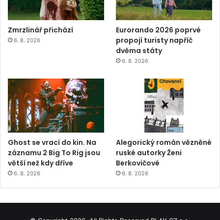
Zmrzlinář přichází
Eurorando 2026 poprvé
propojí turisty napříč
6. 8. 2026
dvěma státy
6. 8. 2026
Ghost se vrací do kin. Na
Alegorický román vězněné
záznamu 2 Big To Rig jsou
ruské autorky Ženi
větší než kdy dříve
Berkovičové
6. 8. 2026
6. 8. 2026