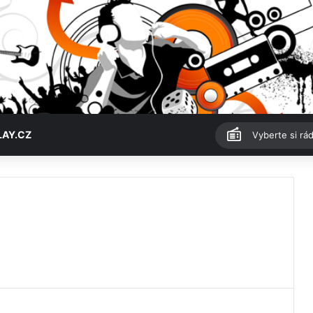
LAY.CZ
Vyberte si rád