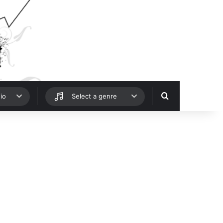
Hledat
io
Select a genre