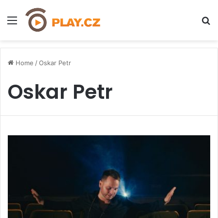
Menu
H
Home
/
Oskar Petr
Oskar Petr