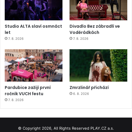
Studio ALTA slaví osmnáct
Divadlo Bez zábradlí ve
let
Voděrádkách
7. 8. 2026
7. 8. 2026
Pardubice zažijí první
Zmrzlinář přichází
ročník VUCH festu
6. 8. 2026
7. 8. 2026
© Copyright 2026, All Rights Reserved PLAY.CZ a.s.