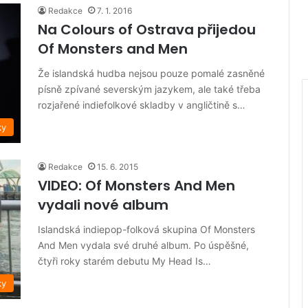
Redakce
7. 1. 2016
Na Colours of Ostrava přijedou
Of Monsters and Men
Že islandská hudba nejsou pouze pomalé zasněné
písně zpívané severským jazykem, ale také třeba
rozjařené indiefolkové skladby v angličtině s…
ky
Redakce
15. 6. 2015
VIDEO: Of Monsters And Men
vydali nové album
Islandská indiepop-folková skupina Of Monsters
And Men vydala své druhé album. Po úspěšné,
čtyři roky starém debutu My Head Is…
ky