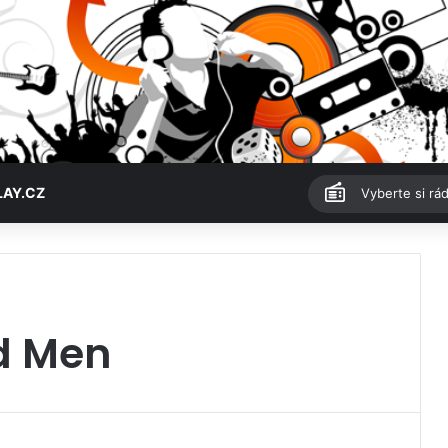
LAY.CZ
Vyberte si rád
d Men