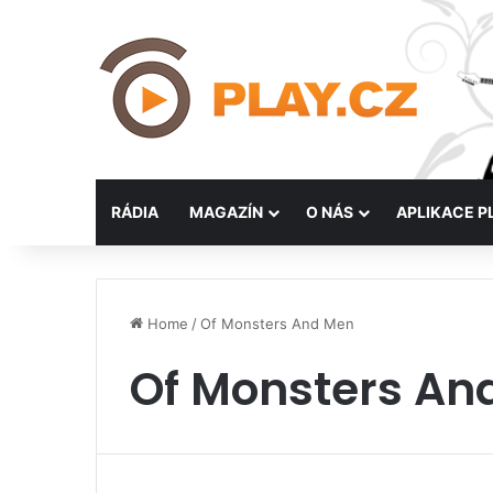
RÁDIA
MAGAZÍN
O NÁS
APLIKACE P
Home
/
Of Monsters And Men
Of Monsters An