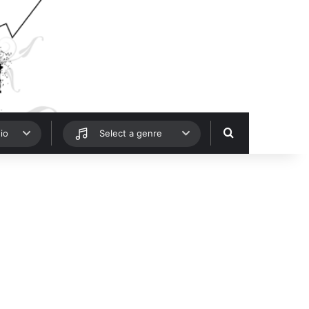
Hledat
io
Select a genre