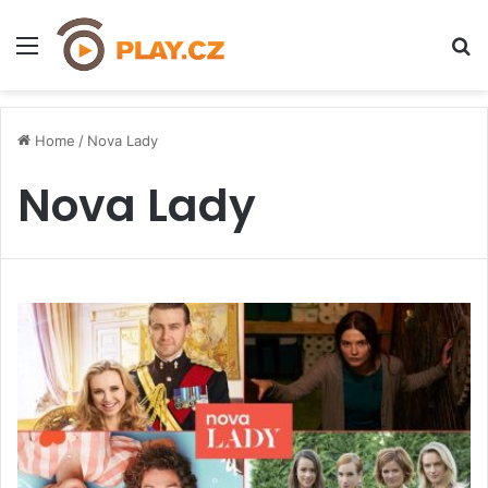
Menu
H
Home
/
Nova Lady
Nova Lady