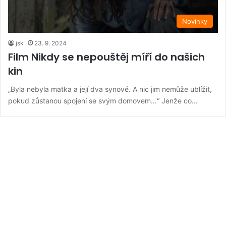
Novinky
jsk
23. 9. 2024
Film Nikdy se nepouštěj míří do našich
kin
„Byla nebyla matka a její dva synové. A nic jim nemůže ublížit,
pokud zůstanou spojení se svým domovem…“ Jenže co…