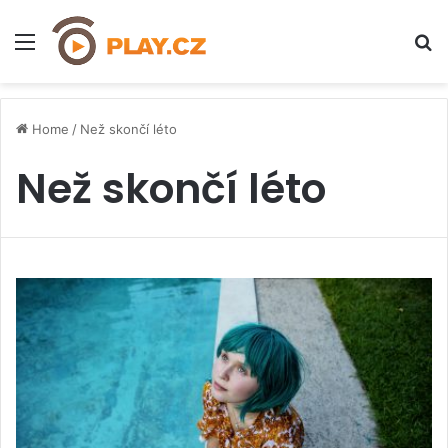
Menu
H
Home
/
Než skončí léto
Než skončí léto