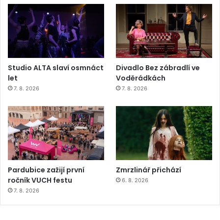
Studio ALTA slaví osmnáct
Divadlo Bez zábradlí ve
let
Voděrádkách
7. 8. 2026
7. 8. 2026
Pardubice zažijí první
Zmrzlinář přichází
ročník VUCH festu
6. 8. 2026
7. 8. 2026