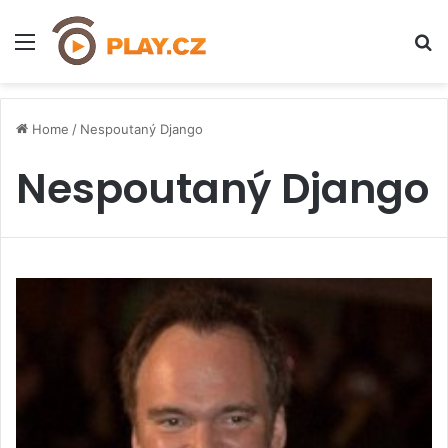
Menu
H
Home
/
Nespoutaný Django
Nespoutaný Django