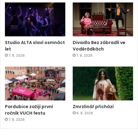
Studio ALTA slaví osmnáct
Divadlo Bez zábradlí ve
let
Voděrádkách
7. 8. 2026
7. 8. 2026
Pardubice zažijí první
Zmrzlinář přichází
ročník VUCH festu
6. 8. 2026
7. 8. 2026