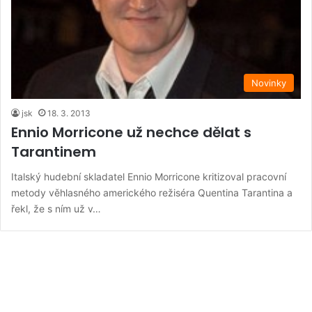
Novinky
jsk
18. 3. 2013
Ennio Morricone už nechce dělat s
Tarantinem
Italský hudební skladatel Ennio Morricone kritizoval pracovní
metody věhlasného amerického režiséra Quentina Tarantina a
řekl, že s ním už v…