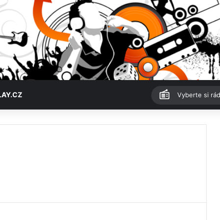
LAY.CZ
Vyberte si rád