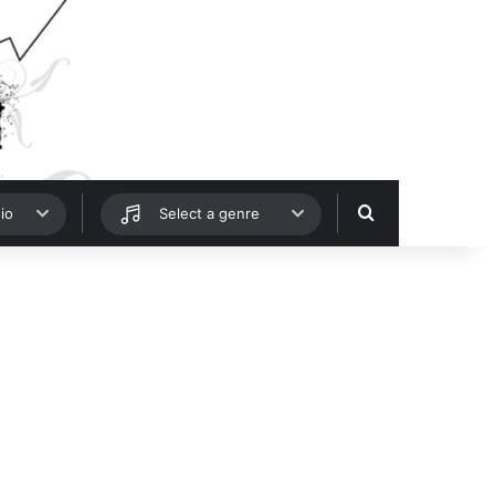
Hledat
io
Select a genre