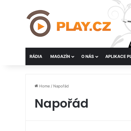
RÁDIA
MAGAZÍN
O NÁS
APLIKACE P
Home
/
Napořád
Napořád