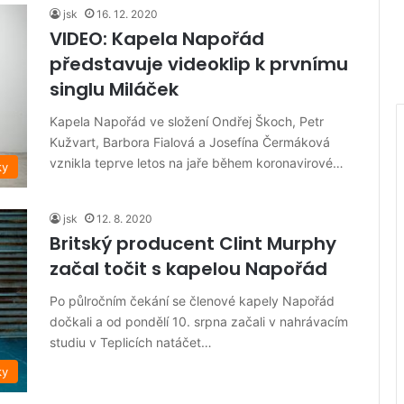
jsk
16. 12. 2020
VIDEO: Kapela Napořád
představuje videoklip k prvnímu
singlu Miláček
Kapela Napořád ve složení Ondřej Škoch, Petr
Kužvart, Barbora Fialová a Josefína Čermáková
vznikla teprve letos na jaře během koronavirové…
ky
jsk
12. 8. 2020
Britský producent Clint Murphy
začal točit s kapelou Napořád
Po půlročním čekání se členové kapely Napořád
dočkali a od pondělí 10. srpna začali v nahrávacím
studiu v Teplicích natáčet…
ky