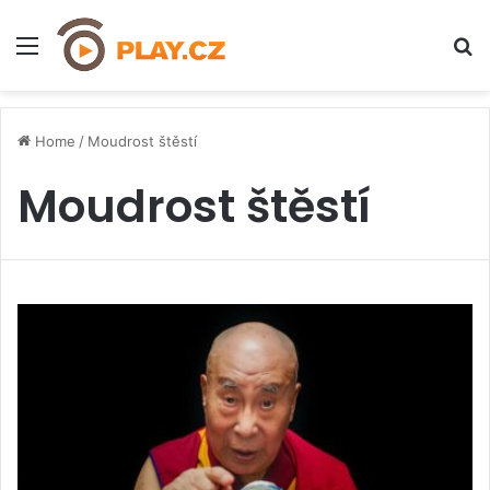
Menu
H
Home
/
Moudrost štěstí
Moudrost štěstí