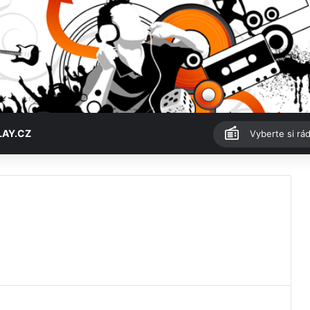
LAY.CZ
Vyberte si rád