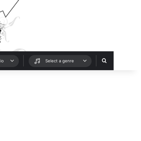
Hledat
io
Select a genre