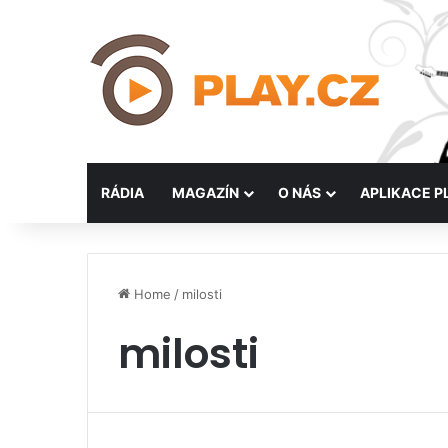
RÁDIA
MAGAZÍN
O NÁS
APLIKACE P
Home
/
milosti
milosti