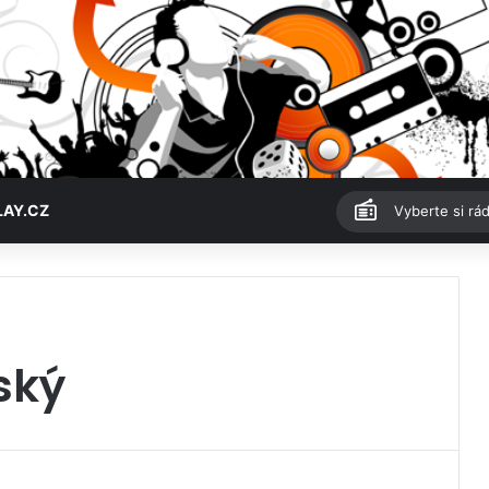
LAY.CZ
Vyberte si rád
ský