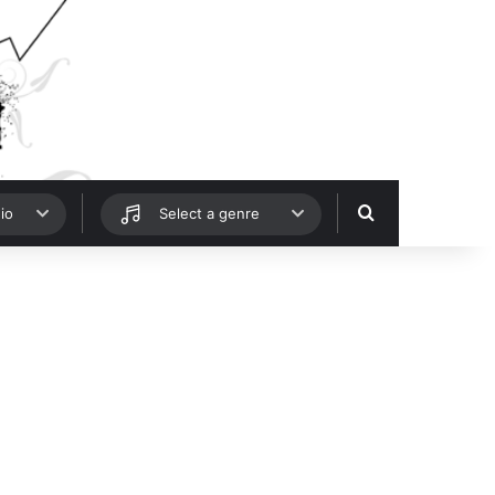
Hledat
io
Select a genre