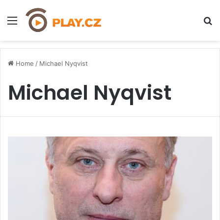
Menu
H
Home
/
Michael Nyqvist
Michael Nyqvist