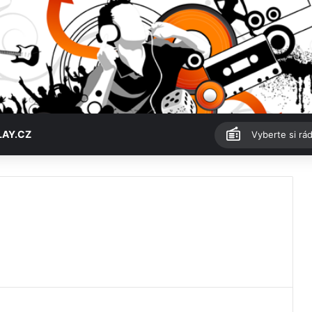
LAY.CZ
Vyberte si rád