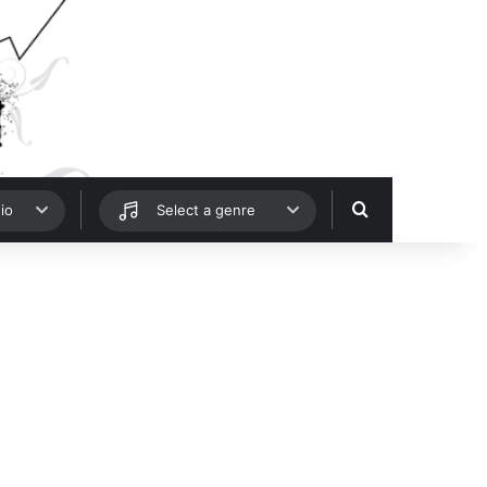
Hledat
io
Select a genre