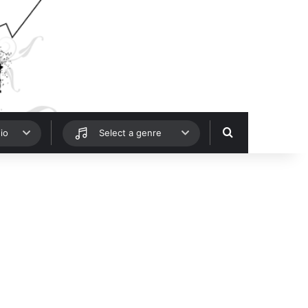
Hledat
io
Select a genre