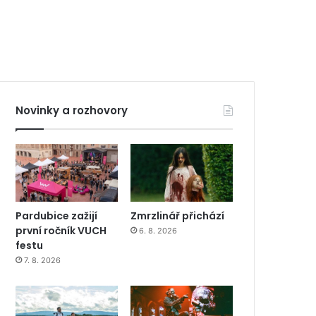
Novinky a rozhovory
Pardubice zažijí
Zmrzlinář přichází
první ročník VUCH
6. 8. 2026
festu
7. 8. 2026