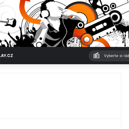
LAY.CZ
Vyberte si rád