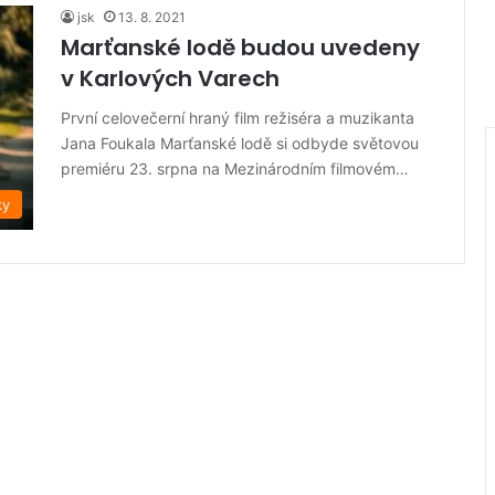
jsk
13. 8. 2021
Marťanské lodě budou uvedeny
v Karlových Varech
První celovečerní hraný film režiséra a muzikanta
Jana Foukala Marťanské lodě si odbyde světovou
premiéru 23. srpna na Mezinárodním filmovém…
ky