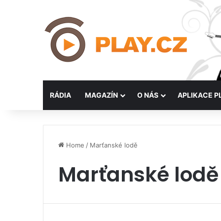
RÁDIA
MAGAZÍN
O NÁS
APLIKACE P
Home
/
Marťanské lodě
Marťanské lodě