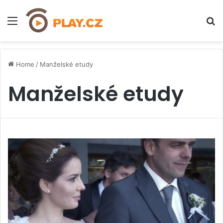
Menu
H
Home
/
Manželské etudy
Manželské etudy