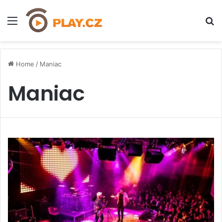
Menu
H
Home
/
Maniac
Maniac