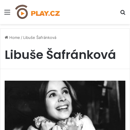
Menu
H
Home
/
Libuše Šafránková
Libuše Šafránková