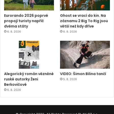
Eurorando 2026 poprvé
Ghost se vrací do kin. Na
propojí turisty napříč
záznamu 2 Big To Rig jsou
dvěma státy
větší než kdy dříve
6. 8. 2026
6. 8. 2026
Alegorický román vězněné
VIDEO: Šimon Bilina tančí
ruské autorky Ženi
5. 8. 2026
Berkovičové
6. 8. 2026