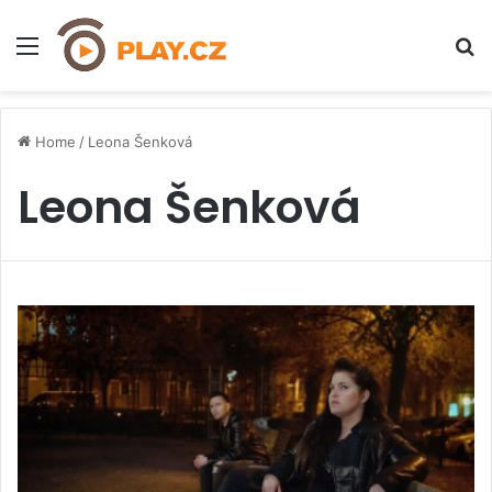
Menu
H
Home
/
Leona Šenková
Leona Šenková