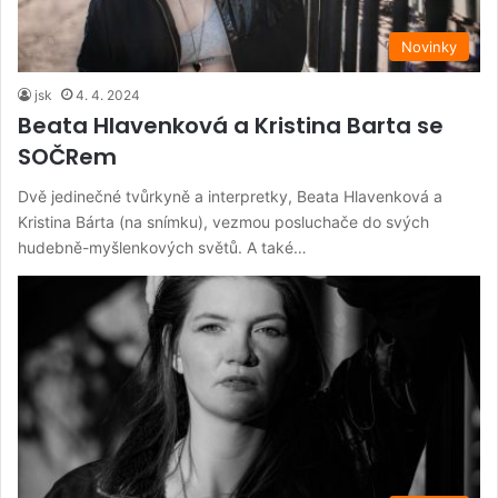
Novinky
jsk
4. 4. 2024
Beata Hlavenková a Kristina Barta se
SOČRem
Dvě jedinečné tvůrkyně a interpretky, Beata Hlavenková a
Kristina Bárta (na snímku), vezmou posluchače do svých
hudebně-myšlenkových světů. A také…