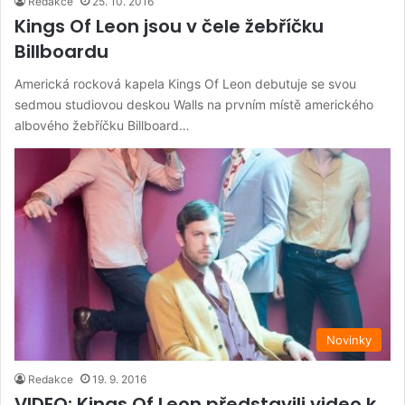
Redakce
25. 10. 2016
Kings Of Leon jsou v čele žebříčku
Billboardu
Americká rocková kapela Kings Of Leon debutuje se svou
sedmou studiovou deskou Walls na prvním místě amerického
albového žebříčku Billboard…
Novinky
Redakce
19. 9. 2016
VIDEO: Kings Of Leon představili video k