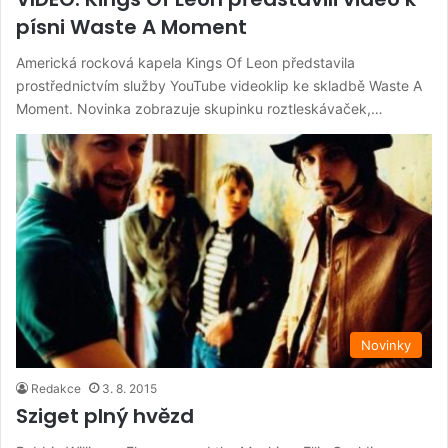
písni Waste A Moment
Americká rocková kapela Kings Of Leon představila
prostřednictvím služby YouTube videoklip ke skladbě Waste A
Moment. Novinka zobrazuje skupinku roztleskávaček,…
Novinky
Redakce
3. 8. 2015
Sziget plný hvězd