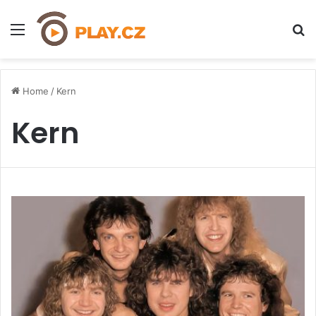
Menu
H
Home
/
Kern
Kern