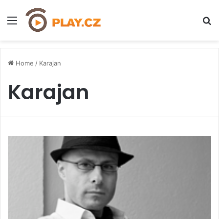
Menu
H
Home
/
Karajan
Karajan