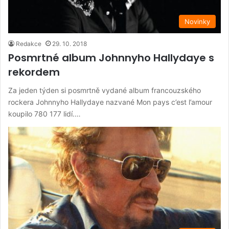
Novinky
Redakce
29. 10. 2018
Posmrtné album Johnnyho Hallydaye s
rekordem
Za jeden týden si posmrtně vydané album francouzského
rockera Johnnyho Hallydaye nazvané Mon pays c’est l’amour
koupilo 780 177 lidí.…