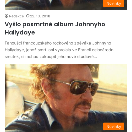
Novinky
Redakce
22. 10. 2018
Vyšlo posmrtné album Johnnyho
Hallydaye
Fanoušci francouzského rockového zpěváka Johnnyho
Hallydaye, jehož smrt loni vyvolala ve Francii celonárodní
smutek, si mohou zakoupit jeho nové studiové…
Novinky