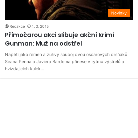
Novinky
Redakce
4. 3. 2015
Přímočarou akci slibuje akční krimi
Gunman: Muž na odstřel
Napětí jako řemen a zuřivý souboj dvou oscarových drsňáků
Seana Penna a Javiera Bardema přinese v rytmu výstřelů a
hvízdajících kulek…