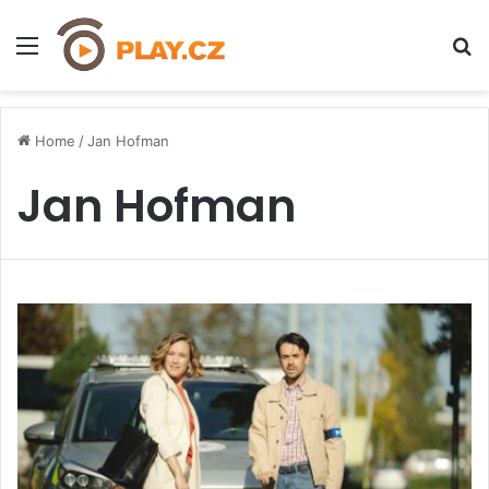
Menu
H
Home
/
Jan Hofman
Jan Hofman