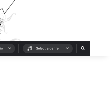
Hledat
io
Select a genre