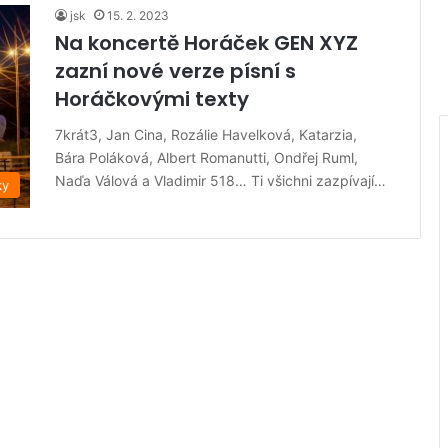
jsk
15. 2. 2023
Na koncertě Horáček GEN XYZ
zazní nové verze písní s
Horáčkovými texty
7krát3, Jan Cina, Rozálie Havelková, Katarzia,
Bára Poláková, Albert Romanutti, Ondřej Ruml,
Naďa Válová a Vladimir 518… Ti všichni zazpívají…
ky